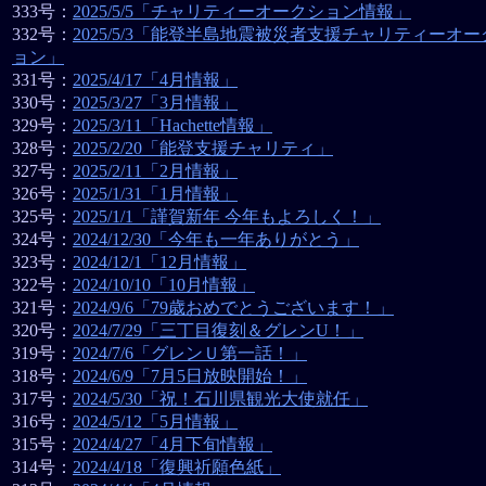
333号：
2025/5/5「チャリティーオークション情報」
332号：
2025/5/3「能登半島地震被災者支援チャリティーオー
ョン」
331号：
2025/4/17「4月情報」
330号：
2025/3/27「3月情報」
329号：
2025/3/11「Hachette情報」
328号：
2025/2/20「能登支援チャリティ」
327号：
2025/2/11「2月情報」
326号：
2025/1/31「1月情報」
325号：
2025/1/1「謹賀新年 今年もよろしく！」
324号：
2024/12/30「今年も一年ありがとう」
323号：
2024/12/1「12月情報」
322号：
2024/10/10「10月情報」
321号：
2024/9/6「79歳おめでとうございます！」
320号：
2024/7/29「三丁目復刻＆グレンU！」
319号：
2024/7/6「グレンＵ第一話！」
318号：
2024/6/9「7月5日放映開始！」
317号：
2024/5/30「祝！石川県観光大使就任」
316号：
2024/5/12「5月情報」
315号：
2024/4/27「4月下旬情報」
314号：
2024/4/18「復興祈願色紙」