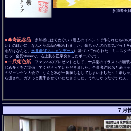
参加者全
●傘寿記念品
参加者にはてぬぐい（過去のイベントで作られたものの
い）のほかに、なんと記念品が配られました。豪ちゃんの心意気だっ！そ
念品はなんと、
永井豪3Dスキャンデータ
に基づいて作られた、ミニスタチ
だっ!! 全長50mmで、右上肢を正拳突きしたポーズです。
●十兵衛色紙
ファンへのプレゼントとして、十兵衛のイラストの額装
じめ多くをご準備してくださっていただきました。全員者約80名と豪ちゃ
のジャンケン大会で、なんと私が一番勝ちをしてしまいました～！豪ちゃ
ら渡され、ガチっと握手させていただきました。うれしかったですねぇ。
７月