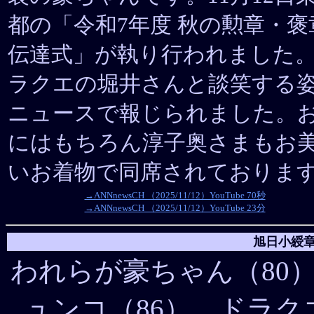
都の「令和7年度 秋の勲章・褒
伝達式」が執り行われました
ラクエの堀井さんと談笑する
ニュースで報じられました。
にはもちろん淳子奥さまもお
いお着物で同席されておりま
→ANNnewsCH （2025/11/12）YouTube 70秒
→ANNnewsCH （2025/11/12）YouTube 23分
旭日小綬章
われらが豪ちゃん（80
ュンコ（86）、ドラク