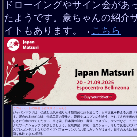
ドローイングやサイン会があ
たようです。豪ちゃんの紹介
イトもあります。→
こちら
このイベントの概要（公式サイトから）
ジャパンマツリは、伝統と現代を織りなす魅惑的な旅を通して、日本文化を称えるお祭り
す。屋台の本格的な味、伝統工芸の優雅さ、漫画やコスプレの創造性、そして古代美術の
しさに心奪われてください。生け花、日本酒の試飲、書道、コスプレ、マンガなど、ユニ
クなワークショップに参加しましょう。伝統舞踊、武術、音楽ショー、そして見逃せない
スプレコンテストなどのライブパフォーマンスもお楽しみいただけます。日本のあらゆる
面を体験できる2日間。