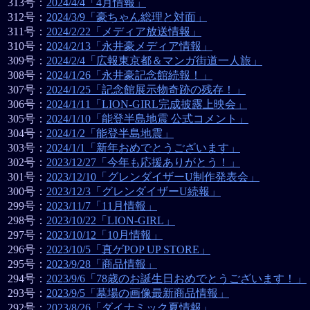
313号：
2024/4/4「4月情報」
312号：
2024/3/9「豪ちゃん総理と対面」
311号：
2024/2/22「メディア放送情報」
310号：
2024/2/13「永井豪メディア情報」
309号：
2024/2/4「広報東京都＆マンガ街道一人旅」
308号：
2024/1/26「永井豪記念館続報！」
307号：
2024/1/25「記念館展示物奇跡の残存！」
306号：
2024/1/11「LION-GIRL完成披露上映会」
305号：
2024/1/10「能登半島地震 公式コメント」
304号：
2024/1/2「能登半島地震」
303号：
2024/1/1「新年おめでとうございます」
302号：
2023/12/27「今年も応援ありがとう！」
301号：
2023/12/10「グレンダイザーU制作発表会」
300号：
2023/12/3「グレンダイザーU続報」
299号：
2023/11/7「11月情報」
298号：
2023/10/22「LION-GIRL」
297号：
2023/10/12「10月情報」
296号：
2023/10/5「真ゲPOP UP STORE」
295号：
2023/9/28「商品情報」
294号：
2023/9/6「78歳のお誕生日おめでとうございます！」
293号：
2023/9/5「墓場の画像最新商品情報」
292号：
2023/8/26「ダイナミック夏情報」