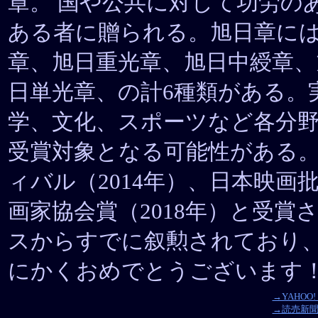
章。 国や公共に対して功労の
ある者に贈られる。旭日章に
章、旭日重光章、旭日中綬章、
日単光章、の計6種類がある。
学、文化、スポーツなど各分
受賞対象となる可能性がある
ィバル（2014年）、日本映画批
画家協会賞（2018年）と受賞
スからすでに叙勲されており
にかくおめでとうございます
→YAHOO!
→読売新聞オ