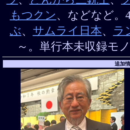
もつクン
、などなど。4
ぶ
、
サムライ日本
、
ラ
～。単行本未収録モ
追加