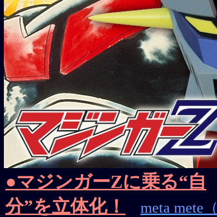
●マジンガーZに乗る“自
分”を立体化！
meta mete