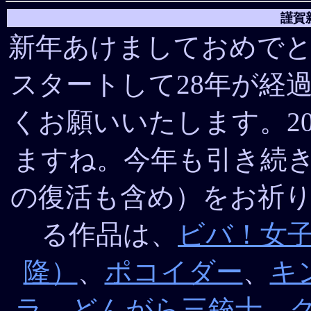
謹賀
新年あけましておめで
スタートして28年が経
くお願いいたします。20
ますね。今年も引き続
の復活も含め）をお祈り
る作品は、
ビバ！女
隆）
、
ポコイダー
、
キ
ラ
、
どんがら三銃士
、