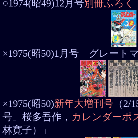
○1974(昭49)12月号
別冊ふろく
×1975(昭50)1月号「グレ
×1975(昭50)
新年大増刊号
（2
号」桜多吾作，
カレンダーポ
林寛子）」