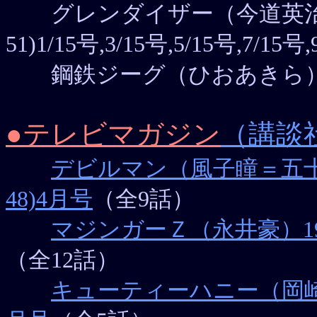
グレンダイザー（今道英治）1975
51)1/15号,3/15号,5/15号,7/15号,
鋼鉄ジーグ（ひおあきら）197
●テレビマガジン
（講談
デビルマン（風子瞳＝五十子勝
48)4月号
（全9話）
マジンガーＺ（永井豪）1973(
（全12話）
キューティーハニー（岡崎優）1