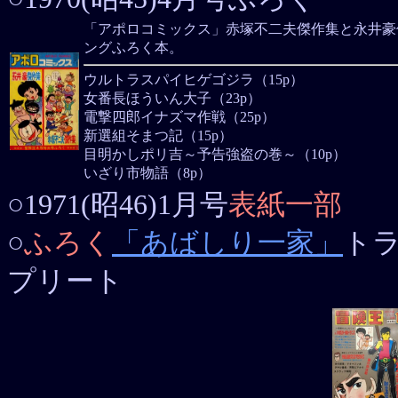
「アポロコミックス」赤塚不二夫傑作集と永井豪
ングふろく本。
ウルトラスパイヒゲゴジラ（15p）
女番長ほういん大子（23p）
電撃四郎イナズマ作戦（25p）
新選組そまつ記（15p）
目明かしポリ吉～予告強盗の巻～（10p）
いざり市物語（8p）
○1971(昭46)1月号
表紙一部
○
ふろく
「あばしり一家」
トラ
プリート