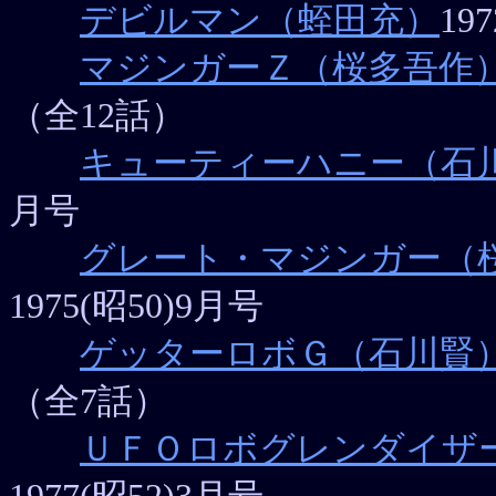
デビルマン（蛭田充）
19
マジンガーＺ（桜多吾作
（全12話）
キューティーハニー（石
月号
グレート・マジンガー（
1975(昭50)9月号
ゲッターロボＧ（石川賢
（全7話）
ＵＦＯロボグレンダイザ