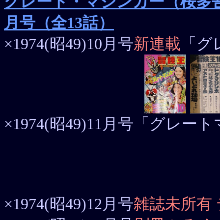
グレート・マジンガー（桜多吾作）19
月号（全13話）
×1974(昭49)10月号
新連載
「グ
×1974(昭49)11月号「グ
×1974(昭49)12月号
雑誌未所有