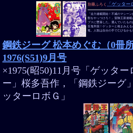
「ゲッター
別冊ふろく
「迫力連載開始！不滅のマシーン
獣をやっつけろ！」冒険王新連載
プスに墜落した。運んでいたもの
百鬼帝国！ゲッターと相まみえる
竜。人類は自分の手で亡びるかも
鋼鉄ジーグ 松本めぐむ（0冊所有／
1976(S51)9月号
×1975(昭50)11月号「ゲ
ー」桜多吾作，「鋼鉄ジーグ
ッターロボＧ」