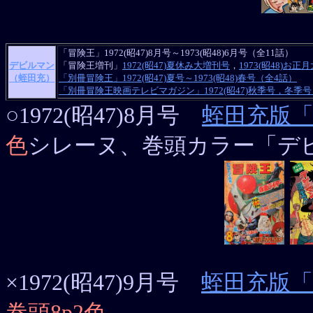
「冒険王」1972(昭47)8月号～1973(昭48)6月号（全11話）
デビルマン
「冒険王増刊」
1972(昭47)夏休み大増刊号
，
1973(昭48)お正
（蛭田充）
「別冊冒険王」1972(昭47)夏号～1973(昭48)春号（全4話）
「別冊冒険王映画テレビマガジン」1972(昭47)秋季号，冬季号，
○1972(昭47)8月号
蛭田充版
色
シレーヌ、巻頭カラー「デ
ヤフ
×1972(昭47)9月号
蛭田充版
巻頭8p2色