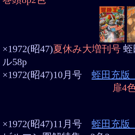
×1972(昭47)
夏休み大増刊号
蛭
ル58p
×1972(昭47)10月号
蛭田充版
扉4
×1972(昭47)11月号
蛭田充版