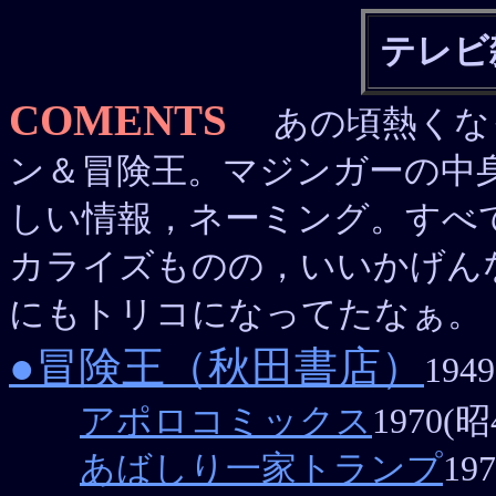
テレビ
COMENTS
あの頃熱くな
ン＆冒険王。マジンガーの中
しい情報，ネーミング。すべ
カライズものの，いいかげん
にもトリコになってたなぁ。
●冒険王（秋田書店）
194
アポロコミックス
1970(
あばしり一家トランプ
19