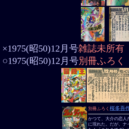
×1975(昭50)12月号
雑誌未所有
○1975(昭50)12月号
別冊ふろく
桜多吾
別冊ふろく
かつて、大介の恋人
に現れた。だが、ナ