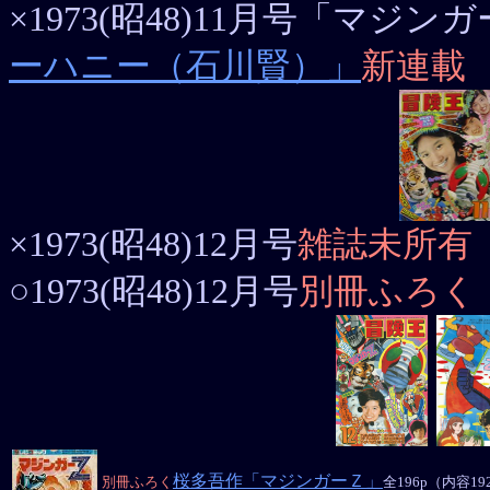
×1973(昭48)11月号「マジ
ーハニー（石川賢）」
新連載
×1973(昭48)12月号
雑誌未所有
○1973(昭48)12月号
別冊ふろく
桜多吾作「マジンガーＺ」
別冊ふろく
全196p（内容19