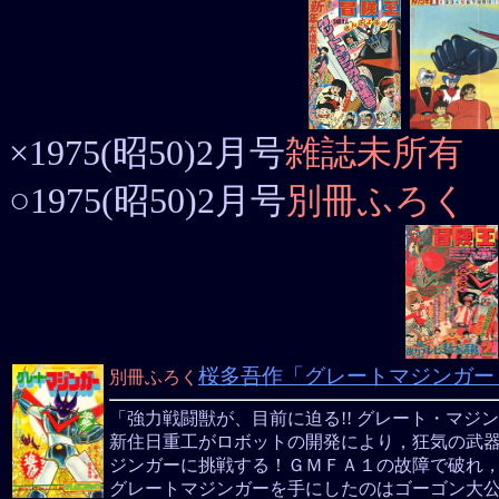
×1975(昭50)2月号
雑誌未所有
○1975(昭50)2月号
別冊ふろく
桜多吾作「グレートマジンガー
別冊ふろく
「強力戦闘獣が、目前に迫る!! グレート・マジンガ
新住日重工がロボットの開発により，狂気の武
ジンガーに挑戦する！ＧＭＦＡ１の故障で破れ
グレートマジンガーを手にしたのはゴーゴン大