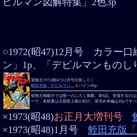
ビルマン図解特集」2色3p
○1972(昭47)12月号 カラ
ン」1p、「デビルマンものしり
冒険王1972(昭47)12月号
別冊ふろく
蛭田充版「デビルマン」
エバイン48p
冒険王掲載分では唯一のふろく掲載。第6話。登場するのは
ーで，表紙裏は主題歌２曲が紹介。扉含め本編は48pです
×1973(昭48)
お正月大増刊号
×1973(昭48)1月号
蛭田充版