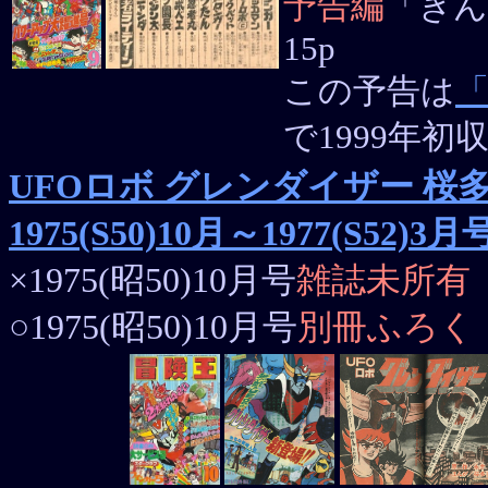
予告編
「きん
15p
この予告は
で1999年初
UFOロボ グレンダイザー 桜
1975(S50)10月～1977(S52)3月
×1975(昭50)10月号
雑誌未所有
○1975(昭50)10月号
別冊ふろく