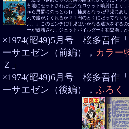
各地にセットされた巨大なロケット噴射により，
ゅら男爵にのっとられ，捕虜となった甲児にあし
れで腹がふくれるか？１円のとくにだってなりや
よ。」このピンチに甲児はいかなる選択をするの
ーが破壊され，ジェットパイルダーも初登場，と
×1974(昭49)5月号 桜多
ーサエゼン（前編），
カラー
Ｚ」
×1974(昭49)6月号 桜多
ーサエゼン（後編），
ふろく