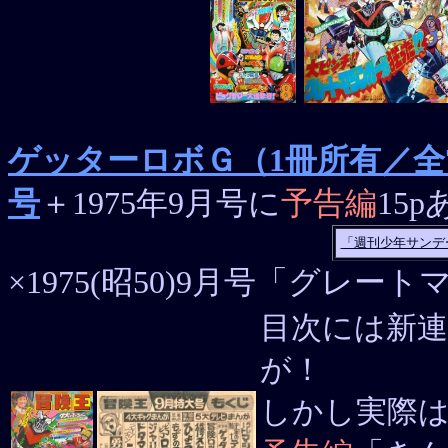
ゲッターロボＧ（1冊所有／全7話）19
号
＋1975年9月号に
予告編
15
「週刊少年サンデ
×1975(昭50)9月号「グレー
目次には新連
が！
しかし実際は