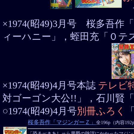
マ
×1974(昭49)3月号 桜多
ィーハニー」，蛭田充「０テ
×1974(昭49)4月号本誌
テレビ
対ゴーゴン大公!!」，石川賢
○1974(昭49)4月号
別冊ふろく
桜多吾作「マジンガーＺ」
全196p（内容192
「恐るべきあしゅら男爵の陰謀にかかったマジンガ