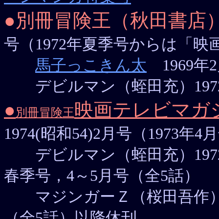
●別冊冒険王（秋田書店
号（1972年夏季号からは「
馬子っこきん太
1969年2
デビルマン（蛭田充）1972(昭4
●
映画テレビマガ
別冊冒険王
1974(昭和54)2月号（1973
デビルマン（蛭田充）1972(昭
春季号，4～5月号（全5話）
マジンガーＺ（桜田吾作）1973(
（全5話）以降休刊