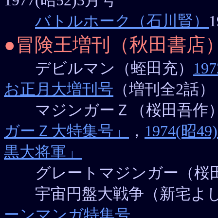
1977(昭52)3月号
バトルホーク（石川賢）
●冒険王増刊（秋田書店
デビルマン（蛭田充）
19
お正月大増刊号
（増刊全2話）
マジンガーＺ（桜田吾作
ガーＺ大特集号」
，
1974(
黒大将軍」
グレートマジンガー（桜
宇宙円盤大戦争（新宅よし
ーンマンガ特集号