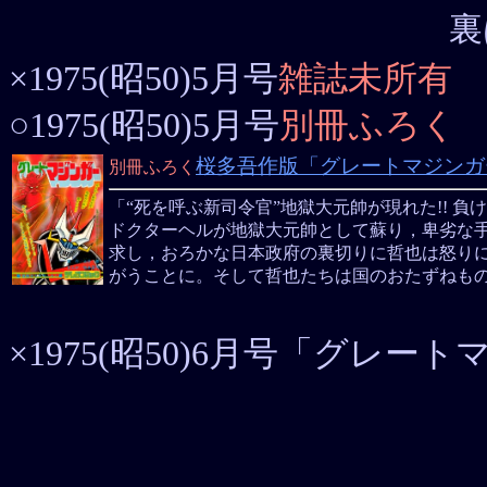
裏
×1975(昭50)5月号
雑誌未所有
○1975(昭50)5月号
別冊ふろく
桜多吾作版「グレートマジンガ
別冊ふろく
「“死を呼ぶ新司令官”地獄大元帥が現れた!! 負
ドクターヘルが地獄大元帥として蘇り，卑劣な
求し，おろかな日本政府の裏切りに哲也は怒り
がうことに。そして哲也たちは国のおたずねも
×1975(昭50)6月号「グレー