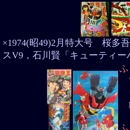
×1974(昭49)2月特大号 
スV9，石川賢「キューティー
ふ
ジ
B
ふ