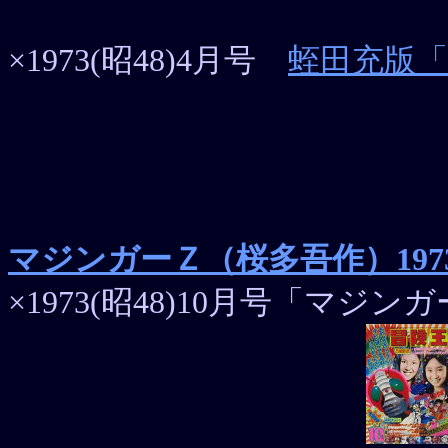
×1973(昭48)4月号
蛭田充版
マジンガーＺ（桜多吾作）1973
×1973(昭48)10月号「マジン