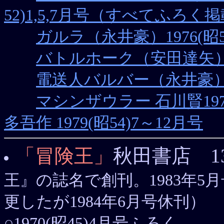
52)1,5,7月号（すべてふろく
ガルラ（永井豪）1976(昭51
バトルホーク（安田達矢）19
電送人バルバー（永井豪）19
マシンザウラー 石川賢1978(
多吾作 1979(昭54)7～12月号
「冒険王」
秋田書店 1
王』の誌名で創刊。1983年5
更したが1984年6月号休刊）
○1970(昭45)4月号ふろく