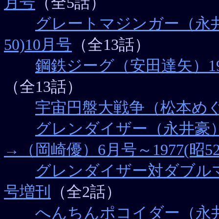
月号
（全5話）
グレートマジンガー（永井豪）1
50)10月号
（全13話）
鋼鉄ジーグ（安田達矢）1975(
（全13話）
宇宙円盤大戦争（松本めぐむ）
グレンダイザー（永井豪）197
→（岡崎優）6月号～1977(昭52
グレンダイザー対ダブルマジ
号増刊
（全2話）
へんちんポコイダー（永井豪）19