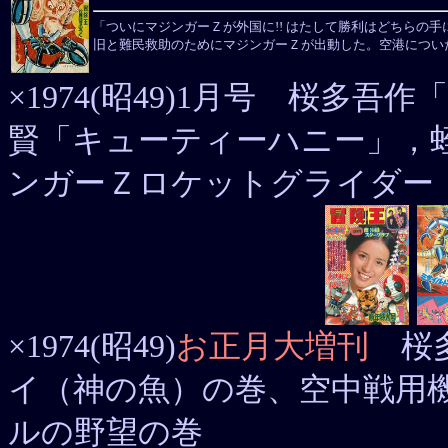
「ついにマジンガーＺが外国に!! はたして勝利はどちらの手
旧と難民救助のためにマジンガーＺが出動した。空港につい
×1974(昭49)1月号 桜多
賢「キューティーハニー」，
ンガーＺロケットグライダー
×1974(昭49)
お正月大増刊
桜多
イ（神の魚）の巻、空中戦用
ルの野望の巻